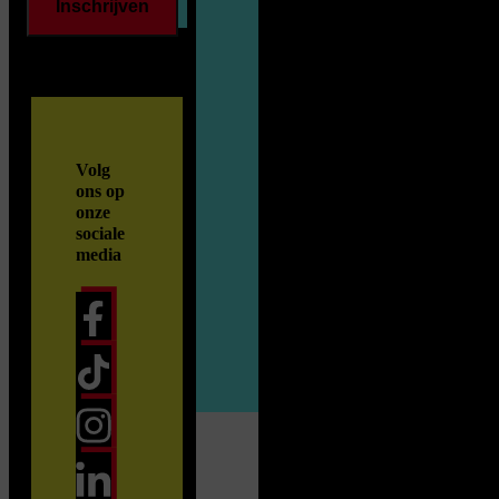
Inschrijven
Volg
ons op
onze
sociale
media