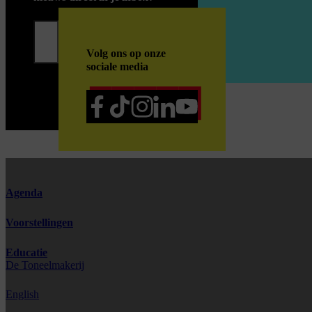
Inschrijven
Volg ons op onze
sociale media
Agenda
Voorstellingen
Educatie
De Toneelmakerij
English