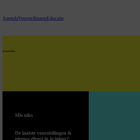
Ga naar hoofdinhoud
Agenda
Voorstellingen
Educatie
home
Mis niks
De laatste voorstellingen &
nieuws direct in je inbox?