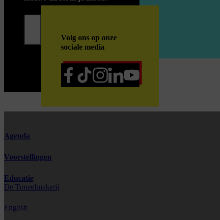
Inschrijven
Volg ons op onze
sociale media
Agenda
Voorstellingen
Educatie
De Toneelmakerij
English