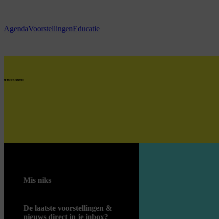
Ga naar hoofdinhoud
Agenda
Voorstellingen
Educatie
home
Mis niks
De laatste voorstellingen &
nieuws direct in je inbox?