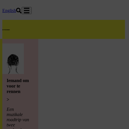
Ga naar hoofdinhoud
English
home
Iemand om
voor te
rennen
>
Een
muzikale
roadtrip van
twee