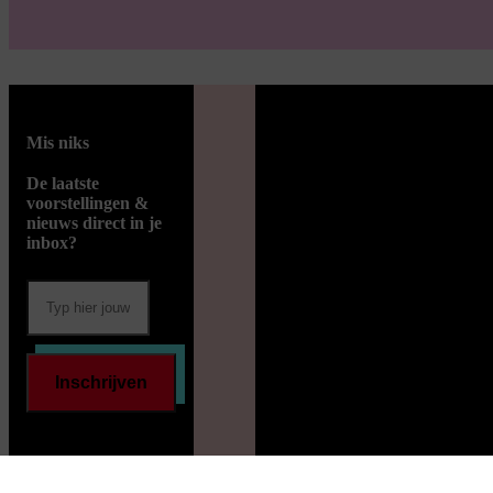
Mis niks
De laatste
voorstellingen &
nieuws direct in je
inbox?
Inschrijven