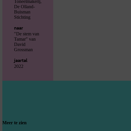
Toneelmakerij,
De Olland-
Buisman
Stichting
naar
"De stem van
Tamar" van
David
Grossman
jaartal
2022
Meer te zien