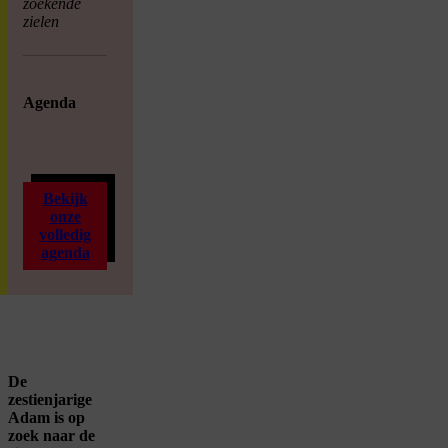
zoekende
zielen
Agenda
Bekijk
onze
volledig
agenda
De
zestienjarige
Adam is op
zoek naar de