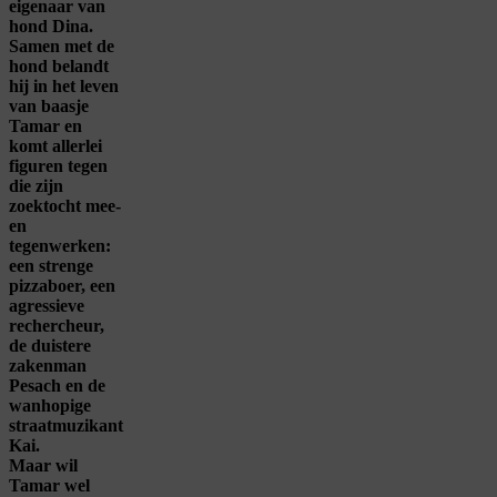
eigenaar van
hond Dina.
Samen met de
hond belandt
hij in het leven
van baasje
Tamar en
komt allerlei
figuren tegen
die zijn
zoektocht mee-
en
tegenwerken:
een strenge
pizzaboer, een
agressieve
rechercheur,
de duistere
zakenman
Pesach en de
wanhopige
straatmuzikant
Kai.
Maar wil
Tamar wel