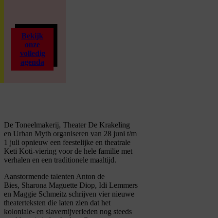
Bekijk
onze
volledig
agenda
De Toneelmakerij, Theater De Krakeling
en Urban Myth organiseren van 28 juni t/m
1 juli opnieuw een feestelijke en theatrale
Keti Koti-viering voor de hele familie met
verhalen en een traditionele maaltijd.
Aanstormende talenten Anton de
Bies
,
Sharona
Maguette
Diop
,
Idi
Lemmers
en Maggie
Schmeitz
schrijven vier nieuwe
theaterteksten die laten zien dat het
koloniale- en slavernijverleden nog steeds