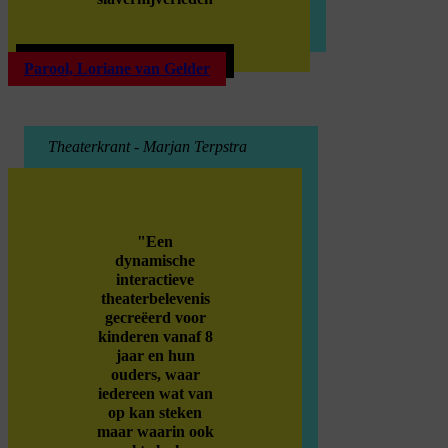
Parool, Loriane van Gelder
Theaterkrant - Marjan Terpstra
"Een
dynamische
interactieve
theaterbelevenis
gecreëerd voor
kinderen vanaf 8
jaar en hun
ouders, waar
iedereen wat van
op kan steken
maar waarin ook