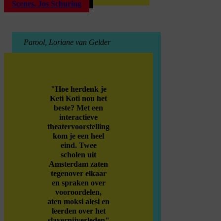
Scenes, Jos Schuring
Parool, Loriane van Gelder
"Hoe herdenk je
Keti Koti nou het
beste? Met een
interactieve
theatervoorstelling
kom je een heel
eind. Twee
scholen uit
Amsterdam zaten
tegenover elkaar
en spraken over
vooroordelen,
aten moksi alesi en
leerden over het
slavernijverleden"