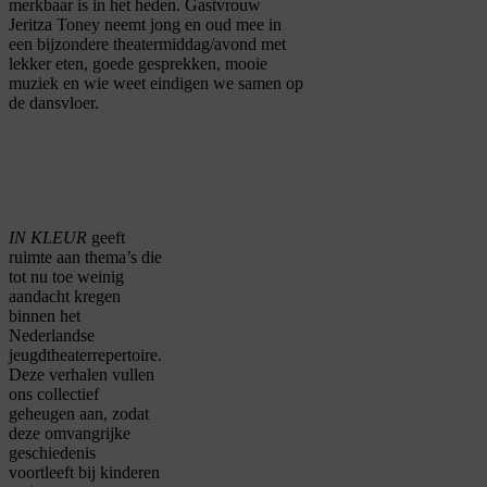
merkbaar is in het heden. Gastvrouw
Jeritza Toney neemt jong en oud mee in
een bijzondere theatermiddag/avond met
lekker eten, goede gesprekken, mooie
muziek en wie weet eindigen we samen op
de dansvloer.
IN KLEUR
geeft
ruimte aan thema’s die
tot nu toe weinig
aandacht kregen
binnen het
Nederlandse
jeugdtheaterrepertoire.
Deze verhalen vullen
ons collectief
geheugen aan, zodat
deze omvangrijke
geschiedenis
voortleeft bij kinderen