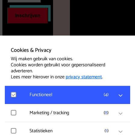
Inschrijven
Cookies & Privacy
Wij maken gebruik van cookies.
Volg
Cookies worden gebruikt voor gepersonaliseerd
ons op
adverteren.
onze
Lees meer hierover in onze
privacy statement
.
sociale
media
Functioneel
(
4
)
Google Analytics
Marketing / tracking
(
8
)
Bezoekersstatistieken, websitebezoek en gebruik
wordt gemeten en gebruikersgegevens worden
anoniem verzameld.
Vimeo
Statistieken
(
1
)