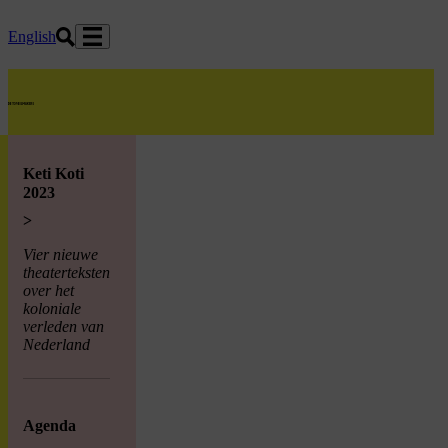
Ga naar hoofdinhoud
English
home
Keti Koti
2023
>
Vier nieuwe
theaterteksten
over het
koloniale
verleden van
Nederland
Agenda