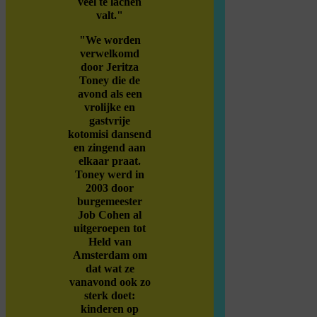
veel te lachen
valt."
"
We worden
verwelkomd
door Jeritza
Toney die de
avond als een
vrolijke en
gastvrije
kotomisi dansend
en zingend aan
elkaar praat.
Toney werd in
2003 door
burgemeester
Job Cohen al
uitgeroepen tot
Held van
Amsterdam om
dat wat ze
vanavond ook zo
sterk doet:
kinderen op