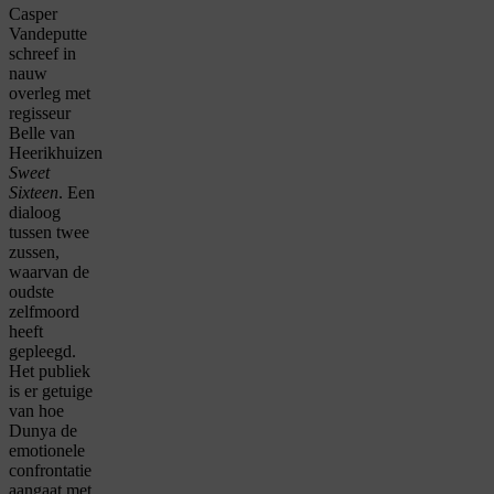
Casper
Vandeputte
schreef in
nauw
overleg met
regisseur
Belle van
Heerikhuizen
Sweet
Sixteen
. Een
dialoog
tussen twee
zussen,
waarvan de
oudste
zelfmoord
heeft
gepleegd.
Het publiek
is er getuige
van hoe
Dunya de
emotionele
confrontatie
aangaat met