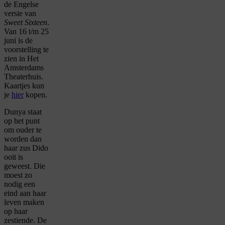
de Engelse
versie van
Sweet Sixteen
.
Van 16 t/m 25
juni is de
voorstelling te
zien in Het
Amsterdams
Theaterhuis.
Kaartjes kun
je
hier
kopen.
Dunya staat
op het punt
om ouder te
worden dan
haar zus Dido
ooit is
geweest. Die
moest zo
nodig een
eind aan haar
leven maken
op haar
zestiende. De