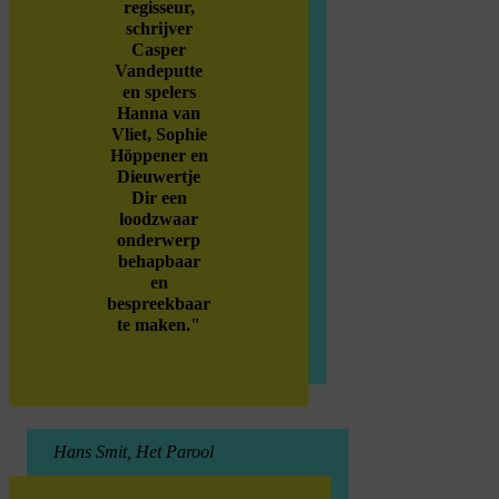
regisseur,
schrijver
Casper
Vandeputte
en spelers
Hanna van
Vliet, Sophie
Höppener en
Dieuwertje
Dir een
loodzwaar
onderwerp
behapbaar
en
bespreekbaar
te maken."
Hans Smit, Het Parool