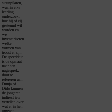
steunpilaren,
waarin elke
leerling
onderzoekt
hoe hij of zij
gesteund wil
worden en
we
inventariseren
welke
vormen van
troost er zijn.
De speeddate
is de opmaat
naar een
nagesprek;
door te
refereren aan
Dunja of
Dido kunnen
de jongeren
indirect iets
vertellen over
wat er in hen
omgaat.