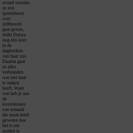
avond voordat
ze een
spreekbeurt
over
zelfmoord
gaat geven,
duikt Dunya
nog één keer
in de
dagboeken
van haar zus.
Daarna gaat
ze alles
verbranden
wat met haar
te maken
heeft. Want
wat heb je aan
de
levenslessen
van iemand
die nooit heeft
geweten hoe
het is om
zestien te