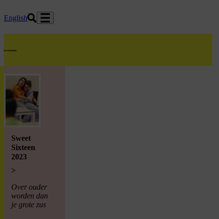
Ga naar hoofdinhoud
English
home
Sweet
Sixteen
2023
>
Over ouder
worden dan
je grote zus