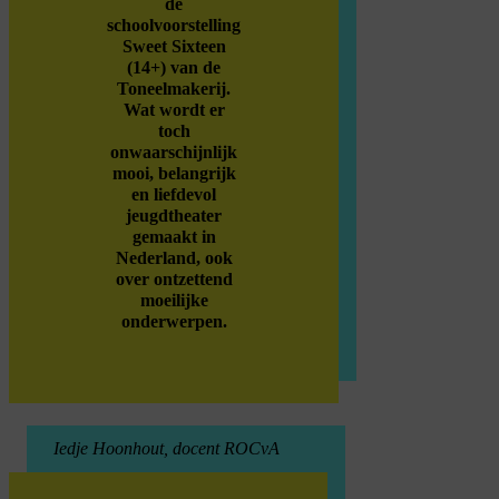
de
schoolvoorstelling
Sweet Sixteen
(14+) van de
Toneelmakerij.
Wat wordt er
toch
onwaarschijnlijk
mooi, belangrijk
en liefdevol
jeugdtheater
gemaakt in
Nederland, ook
over ontzettend
moeilijke
onderwerpen.
Iedje Hoonhout, docent ROCvA