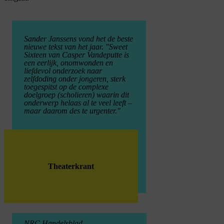
Sander Janssens vond het de beste
nieuwe tekst van het jaar. "
Sweet
Sixteen
van Casper Vandeputte is
een eerlijk, onomwonden en
liefdevol onderzoek naar
zelfdoding onder jongeren, sterk
toegespitst op de complexe
doelgroep (scholieren) waarin dit
onderwerp helaas al te
veel leeft –
maar daarom des te urgenter."
Theaterkrant
NRC Handelsblad