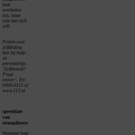
haar
overleden
zus, maar
ook met zich
zelf.
Praten over
zelfdoding
kan bij hulp-
en
preventielijn
‘Zelfmoord?
Praat
erover’. Tel:
0900-0113 of
www.113.nl
speeddate
van
steunpilaren
Wanneer haar