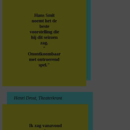
Hans Smit
noemt het de
beste
voorstelling die
hij dit seizoen
zag.
"
Onontkoombaar
met ontroerend
spel."
Henri Drost, Theaterkrant
Ik zag vanavond