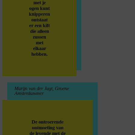
met je
ogen kunt
knipperen
ontstaat
er een kift
die alleen
zussen
met
elkaar
hebben.
Marijn van der Jagt, Groene
Amsterdammer
De ontroerende
ontmoeting van
de levende met de