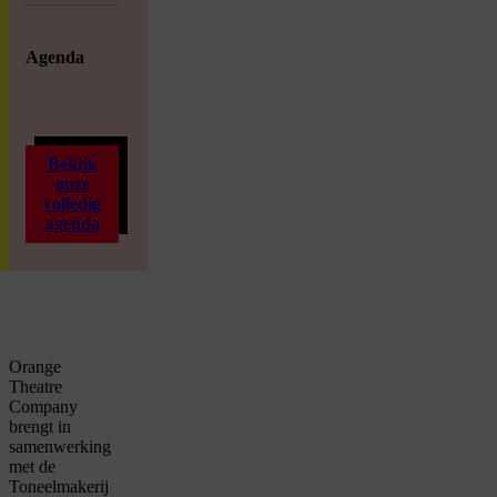
Agenda
Bekijk
onze
volledig
agenda
Orange
Theatre
Company
brengt in
samenwerking
met de
Toneelmakerij