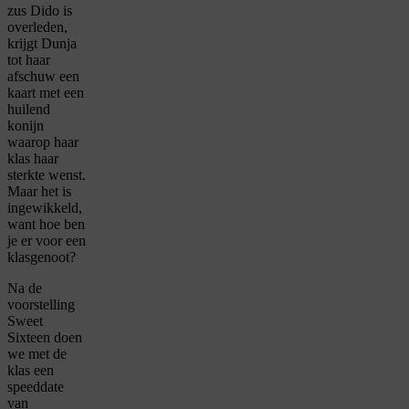
zus Dido is
overleden,
krijgt Dunja
tot haar
afschuw een
kaart met een
huilend
konijn
waarop haar
klas haar
sterkte wenst.
Maar het is
ingewikkeld,
want hoe ben
je er voor een
klasgenoot?
Na de
voorstelling
Sweet
Sixteen doen
we met de
klas een
speeddate
van