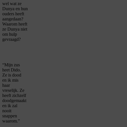
wel wat ze
Dunya en hun
ouders heeft
aangedaan?
Waarom heeft
ze Dunya niet
om hulp
gevraagd?
“Mijn zus
heet Dido.
Ze is dood
en ik mis
haar
vreselijk. Ze
heeft zichzelf
doodgemaakt
en ik zal
nooit
snappen
waarom.”