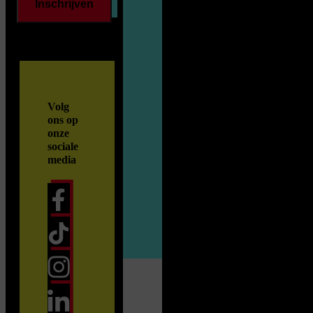
Inschrijven
Volg
ons op
onze
sociale
media