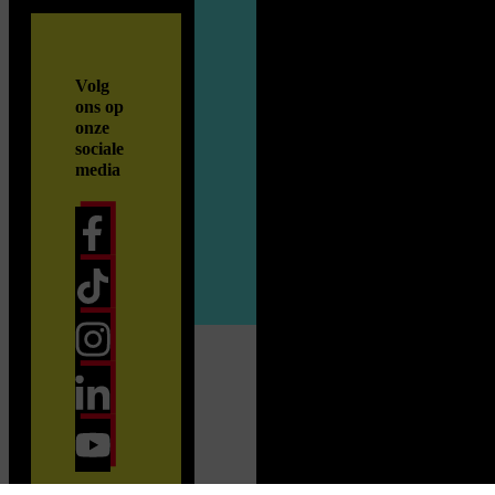
Volg
ons op
onze
sociale
media