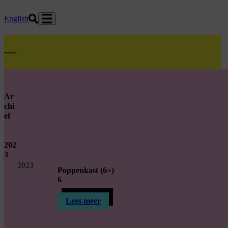
Ga naar hoofdinhoud
English
home
Ar
chi
ef
202
3
2023
Poppenkast (6+)
6
Lees meer