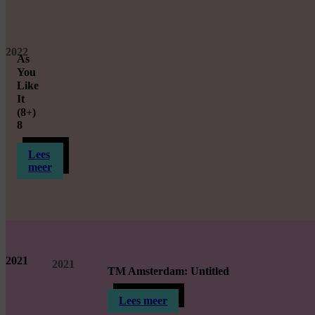
2022
As
You
Like
It
(8+)
8
Lees
meer
2021
2021
TM Amsterdam: Untitled
Lees meer