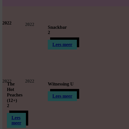
2022
2022
Snackbar
2
Lees meer
2022
2022
The
Witnessing U
Hot
Peaches
Lees meer
(12+)
2
Lees
meer