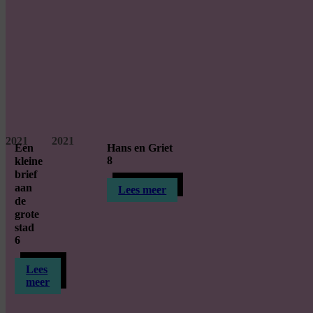
2021
2021
Een
Hans en Griet
8
kleine
brief
aan
Lees meer
de
grote
stad
6
Lees
meer