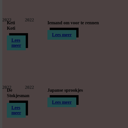
2022
2022
Keti
Iemand om voor te rennen
Koti
Lees meer
Lees
meer
2022
2022
De
Japanse sprookjes
Stokjesman
Lees meer
Lees
meer