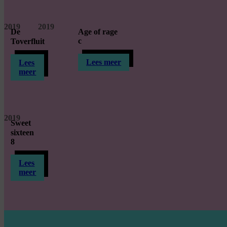
2019
2019
De
Age of rage
c
Toverfluit
Lees meer
Lees
meer
2019
Sweet
sixteen
8
Lees
meer