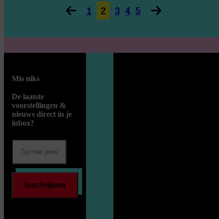
1
2
3
4
5
Mis niks
De laatste
voorstellingen &
nieuws direct in je
inbox?
Inschrijven